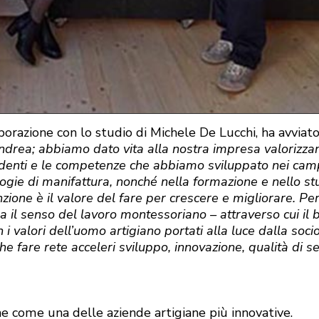
borazione con lo studio di Michele De Lucchi, ha avviat
 Andrea; abbiamo dato vita alla nostra impresa valorizza
edenti e le competenze che abbiamo sviluppato nei cam
logie di manifattura, nonché nella formazione e nello st
nzione è il valore del fare per crescere e migliorare. Pe
a il senso del lavoro montessoriano – attraverso cui il
i valori dell’uomo artigiano portati alla luce dalla soci
fare rete acceleri sviluppo, innovazione, qualità di se
e come una delle aziende artigiane più innovative.