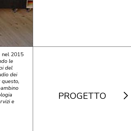
o nel 2015
ndo le
pi del
udio dei
r questo,
 bambino
PROGETTO
ologia
rvizi e