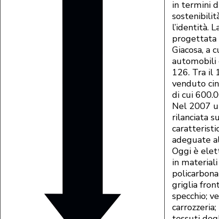
in termini 
sostenibili
l’identità.
progettata 
Giacosa, a c
automobili 
126. Tra il
venduto cin
di cui 600.0
Nel 2007 u
rilanciata 
caratteristi
adeguate a
Oggi è elett
in materiali 
policarbonat
griglia front
specchio; v
carrozzeria;
tessuti degl