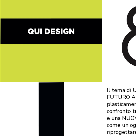
Il tema di 
FUTURO AN
plasticamen
confronto t
e una NUOV
come un og
riprogettar