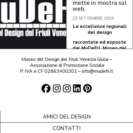
mette in mostra sul
web.
23 SETTEMBRE 2019
Le eccellenze regionali
del design
raccontate ed esposte
dal MuDeFri_Museo del
Design del Friuli
Museo del Design del Friuli Venezia Giulia –
Venezia Giulia.
Associazione di Promozione Sociale
P. IVA e CF 02863400301 – info@mudefri.it
Il design in Friuli Venezia
Giulia ha trovato uno
spazio dove raccontare la
sua storia, facendo
conoscere le sue
AMICI DEL DESIGN
eccellenze produttive e i
suoi stimati protagonisti.
CONTATTI