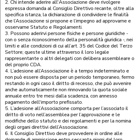
2. Chi intende aderire all'Associazione deve rivolgere
espressa domanda al Consiglio Direttivo recante, oltre alla
specifica istanza, la dichiarazione di condividere le finalità
che l’Associazione si propone e l’impegno ad approvarne e
osservarne Statuto e Regolamenti.
3. Possono aderirvi persone fisiche e persone giuridiche -
con o senza riconoscimento della personalità giuridica -, nei
limiti e alle condizioni di cui all’art. 35 del Codice del Terzo
Settore; queste ultime attraverso il loro legale
rappresentante o altri delegati con delibera assembleare o
del proprio CDA.
4. L’adesione all’Associazione è a tempo indeterminato e
non può essere disposta per un periodo temporaneo, fermo
restando in ogni caso il diritto di recesso, che può avvenire
anche automaticamente non rinnovando la quota sociale
annuale entro tre mesi dalla scadenza, con annesso
pagamento dell'importo prefissato.
5. L’adesione all’Associazione comporta per l’associato il
diritto di voto nell’assemblea per l’approvazione e le
modifiche dello statuto e dei regolamenti e per la nomina
degli organi direttivi dell’Associazione.
6. Il Consiglio Direttivo deve provvedere in ordine alle
domande di ammissione entro sessanta giorni dal loro