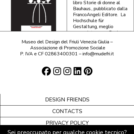
libro Storie di donne al
Bauhaus., pubblicato dalla
FrancoAngeli Editore. La
Hochschule für
Gestaltung, meglio
conosciuta come Bauhaus,
fu chiusa dai nazisti nel
Museo del Design del Friuli Venezia Giulia –
1933, ma continuò in
Associazione di Promozione Sociale
forma privata fino al
P. IVA e CF 02863400301 – info@mudefri.it
1935. In tre lustri di
attività ospitò quasi
millecinquecento
studenti, di cui circa un
terzo era costituito da
donne. Questo libro ne
racconta le vicende, con
una premessa che parla
DESIGN FRIENDS
anche di donne che si
sono cimentate nel
CONTACTS
campo della
progettazione dal
PRIVACY POLICY
Rinascimento ai tempi di
Sei preoccupato per qualche cookie tecnico?