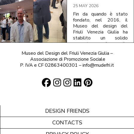
25 MAY 2026
Fin da quando è stato
fondato, nel 2016, il
Museo del design del
Friuli Venezia Giulia ha
stabilito un solido
rapporto con le scuole
medie superiori di
Museo del Design del Friuli Venezia Giulia –
secondo grado,
Associazione di Promozione Sociale
innescando progetti che
si
P. IVA e CF 02863400301 – info@mudefri.it
fondano su una visione
condivisa della cultura del
progetto come
strumento formativo,
critico e partecipativo.
In questo quadro si
inserisce l’appoggio che il
DESIGN FRIENDS
MuDeFri ha dato ad un
progetto speciale:
Storie
CONTACTS
in mostra
, organizzata da
Doris Cutrino per l’ISIS